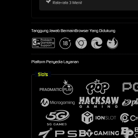
Rata-rata 3 Menit
Tanggung Jawab Bermain
Browser Yang Didukung
Platform Penyedia Layanan
Slots