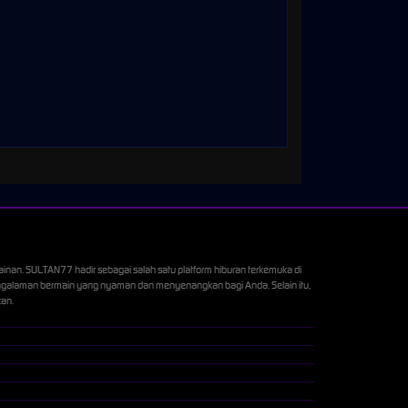
nan. SULTAN77 hadir sebagai salah satu platform hiburan terkemuka di
engalaman bermain yang nyaman dan menyenangkan bagi Anda. Selain itu,
kan.