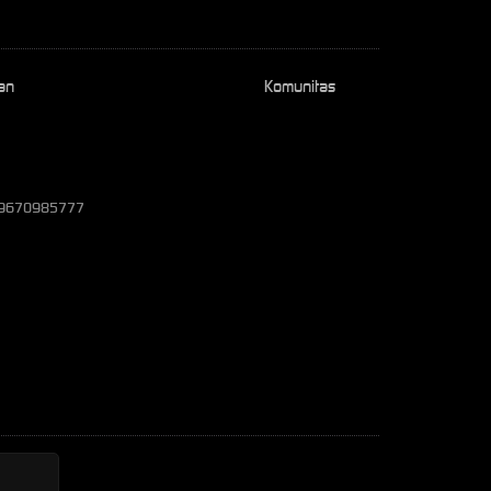
an
Komunitas
9670985777