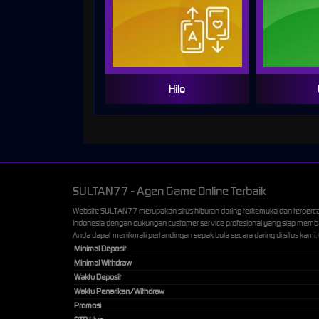
Hilo
SULTAN77 - Agen Game Online Terbaik
Website SULTAN77 merupakan situs hiburan daring terkemuka dan terpercay
Indonesia dengan dukungan customer service profesional yang siap memb
Anda dapat menikmati pertandingan sepak bola secara daring di situs kami.
Minimal Deposit
Minimal Withdraw
Waktu Deposit
Waktu Penarikan/Withdraw
Promosi