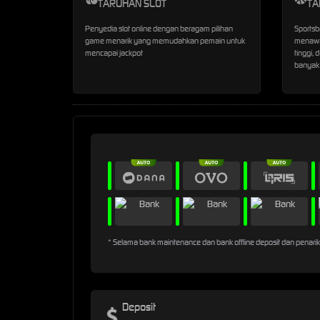
TARUHAN SLOT
TA
Penyedia slot online dengan beragam pilihan
Sportsb
game menarik yang memudahkan pemain untuk
menawar
mencapai jackpot
tinggi,
banyak 
* Selama bank maintenance dan bank offline deposit dan penarik
Deposit