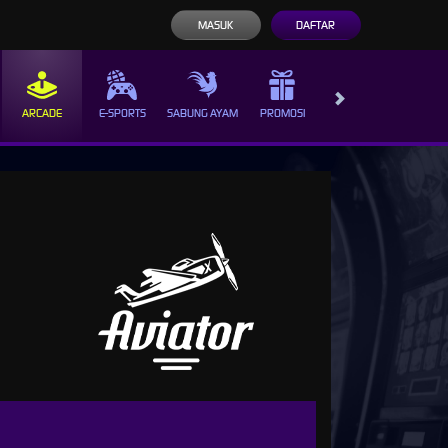
MASUK
DAFTAR
ARCADE
E-SPORTS
SABUNG AYAM
PROMOSI