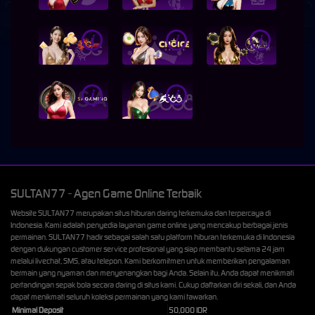
i
i
i
i
i
SULTAN77 - Agen Game Online Terbaik
Website SULTAN77 merupakan situs hiburan daring terkemuka dan terpercaya di
Indonesia. Kami adalah penyedia layanan game online yang mencakup berbagai jenis
permainan. SULTAN77 hadir sebagai salah satu platform hiburan terkemuka di Indonesia
dengan dukungan customer service profesional yang siap membantu selama 24 jam
melalui livechat, SMS, atau telepon. Kami berkomitmen untuk memberikan pengalaman
bermain yang nyaman dan menyenangkan bagi Anda. Selain itu, Anda dapat menikmati
pertandingan sepak bola secara daring di situs kami. Cukup daftarkan diri sekali, dan Anda
dapat menikmati seluruh koleksi permainan yang kami tawarkan.
Minimal Deposit
50,000 IDR