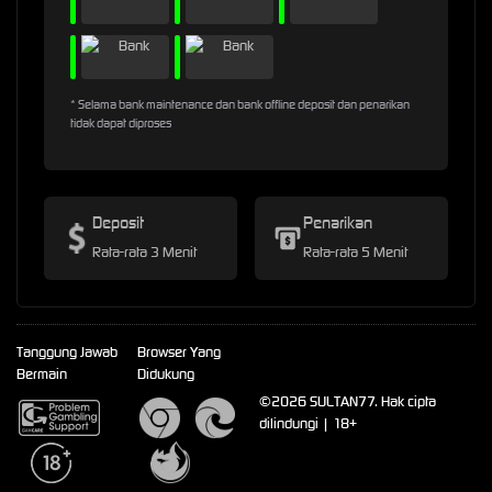
* Selama bank maintenance dan bank offline deposit dan penarikan
tidak dapat diproses
Deposit
Penarikan
Rata-rata 3 Menit
Rata-rata 5 Menit
Tanggung Jawab
Browser Yang
Bermain
Didukung
©2026 SULTAN77. Hak cipta
dilindungi | 18+