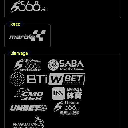
Race
Olahraga