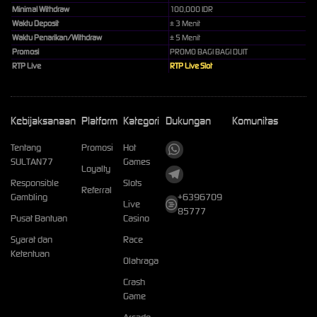
Minimal Withdraw
100,000 IDR
Waktu Deposit
± 3 Menit
Waktu Penarikan/Withdraw
± 5 Menit
Promosi
PROMO BAGI BAGI DUIT
RTP Live
RTP Live Slot
Kebijaksanaan
Platform
Kategori
Dukungan
Komunitas
Tentang
Promosi
Hot
SULTAN77
Games
Loyalty
Responsible
Slots
Referral
Gambling
+6396709
Live
85777
Pusat Bantuan
Casino
Syarat dan
Race
Ketentuan
Olahraga
Crash
Game