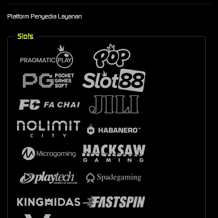
Platform Penyedia Layanan
Slots