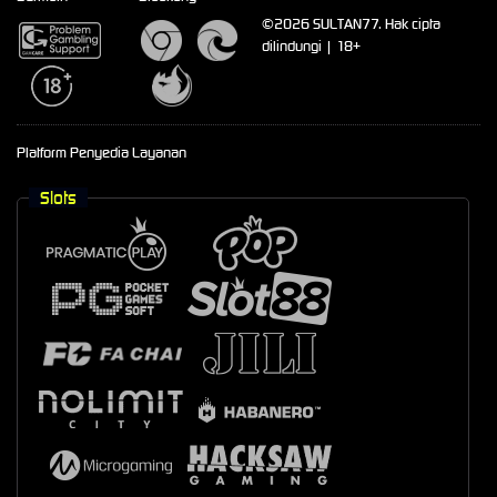
©2026 SULTAN77. Hak cipta
dilindungi | 18+
Platform Penyedia Layanan
Slots