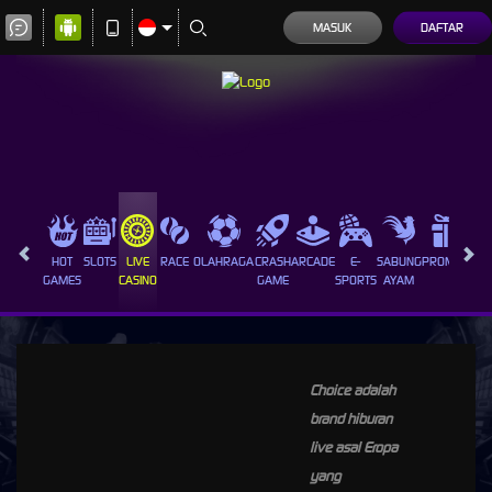
MASUK
DAFTAR
HOT
SLOTS
LIVE
RACE
OLAHRAGA
CRASH
ARCADE
E-
SABUNG
PROMOSI
GAMES
CASINO
GAME
SPORTS
AYAM
Choice adalah
brand hiburan
live asal Eropa
yang