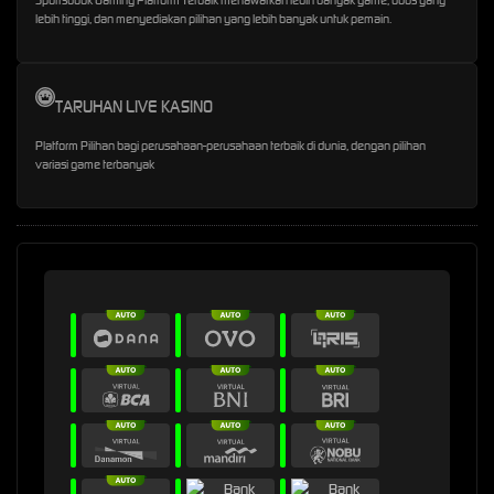
lebih tinggi, dan menyediakan pilihan yang lebih banyak untuk pemain.
TARUHAN LIVE KASINO
Platform Pilihan bagi perusahaan-perusahaan terbaik di dunia, dengan pilihan
variasi game terbanyak