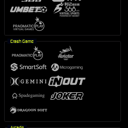
Crash Game
Arcade