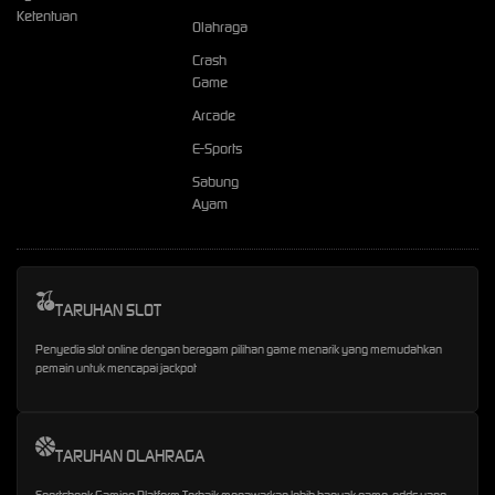
Ketentuan
Olahraga
Crash
Game
Arcade
E-Sports
Sabung
Ayam
TARUHAN SLOT
Penyedia slot online dengan beragam pilihan game menarik yang memudahkan
pemain untuk mencapai jackpot
TARUHAN OLAHRAGA
Sportsbook Gaming Platform Terbaik menawarkan lebih banyak game, odds yang