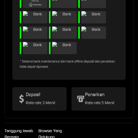
* Selama bank maintenance dan bank offline deposit dan penarikan
tidak dapat diproses
Deposit
Penarikan
Rata-rata 3 Menit
Rata-rata 5 Menit
Tanggung Jawab
Browser Yang
Bermain
Didukung