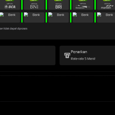
an tidak dapat diproses
Penarikan
Rata-rata 5 Menit