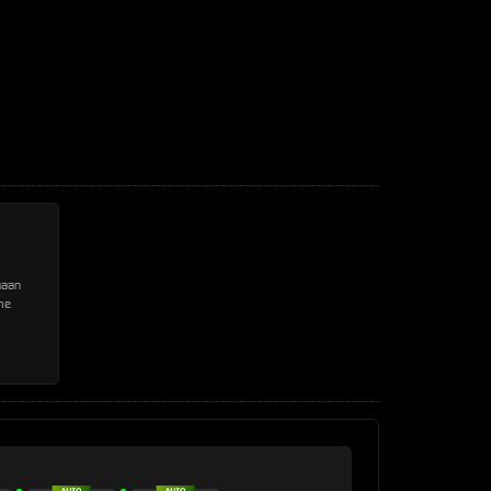
haan
ame