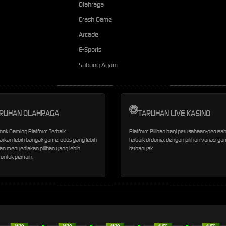
Olahraga
Crash Game
Arcade
E-Sports
Sabung Ayam
RUHAN OLAHRAGA
TARUHAN LIVE KASINO
ook Gaming Platform Terbaik
Platform Pilihan bagi perusahaan-perusa
kan lebih banyak game, odds yang lebih
terbaik di dunia, dengan pilihan variasi g
 dan menyediakan pilihan yang lebih
terbanyak
untuk pemain.