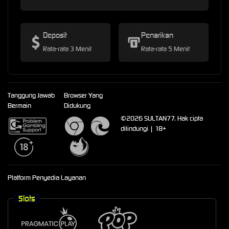
Deposit
Penarikan
Rata-rata 3 Menit
Rata-rata 5 Menit
Tanggung Jawab
Browser Yang
Bermain
Didukung
©2026 SULTAN77. Hak cipta
dilindungi | 18+
Platform Penyedia Layanan
Slots