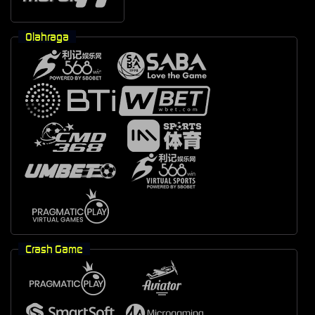
Olahraga
Crash Game