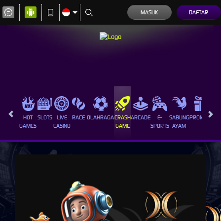
MASUK
DAFTAR
HOT
SLOTS
LIVE
RACE
OLAHRAGA
CRASH
ARCADE
E-
SABUNG
PROMOSI
GAMES
CASINO
GAME
SPORTS
AYAM