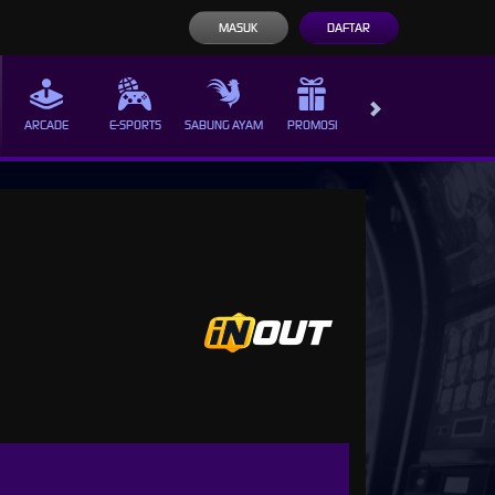
MASUK
DAFTAR
ARCADE
E-SPORTS
SABUNG AYAM
PROMOSI