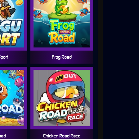
port
Frog Road
oad
Chicken Road Race