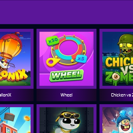
lloniX
Wheel
Chicken vs