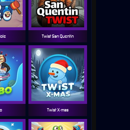
ole
Twist San Quentin
o
Twist X-mas