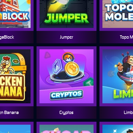
gaBlock
Jumper
Topo M
en Banana
Cryptos
Limb