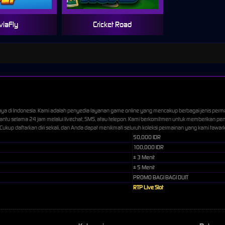
viaFly
Cricket Road
a di Indonesia. Kami adalah penyedia layanan game online yang mencakup berbagai jenis permai
antu selama 24 jam melalui livechat, SMS, atau telepon. Kami berkomitmen untuk memberikan p
 Cukup daftarkan diri sekali, dan Anda dapat menikmati seluruh koleksi permainan yang kami tawar
50,000 IDR
100,000 IDR
± 3 Menit
± 5 Menit
PROMO BAGI BAGI DUIT
RTP Live Slot