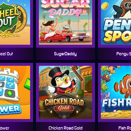
eel Out
SugarDaddy
Pengu S
Tower
Chicken Road Gold
Fish R