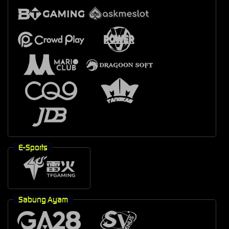
E-Sports
Sabung Ayam