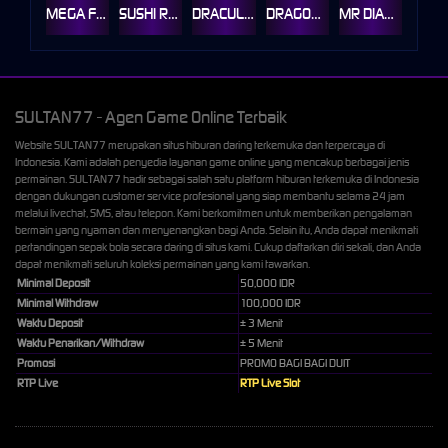
MEGA FORTUNE OX
SUSHI RUSH
DRACULA’S CASTLE BANQUET
DRAGON FORTUNE
MR DIAMOND DELUXE
SULTAN77 - Agen Game Online Terbaik
Website SULTAN77 merupakan situs hiburan daring terkemuka dan terpercaya di
Indonesia. Kami adalah penyedia layanan game online yang mencakup berbagai jenis
permainan. SULTAN77 hadir sebagai salah satu platform hiburan terkemuka di Indonesia
dengan dukungan customer service profesional yang siap membantu selama 24 jam
melalui livechat, SMS, atau telepon. Kami berkomitmen untuk memberikan pengalaman
bermain yang nyaman dan menyenangkan bagi Anda. Selain itu, Anda dapat menikmati
pertandingan sepak bola secara daring di situs kami. Cukup daftarkan diri sekali, dan Anda
dapat menikmati seluruh koleksi permainan yang kami tawarkan.
Minimal Deposit
50,000 IDR
Minimal Withdraw
100,000 IDR
Waktu Deposit
± 3 Menit
Waktu Penarikan/Withdraw
± 5 Menit
Promosi
PROMO BAGI BAGI DUIT
RTP Live
RTP Live Slot