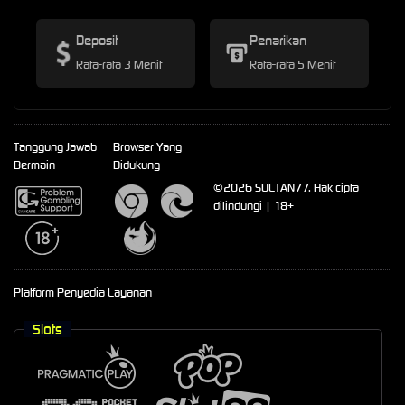
Deposit
Penarikan
Rata-rata 3 Menit
Rata-rata 5 Menit
Tanggung Jawab
Browser Yang
Bermain
Didukung
©2026 SULTAN77. Hak cipta
dilindungi | 18+
Platform Penyedia Layanan
Slots