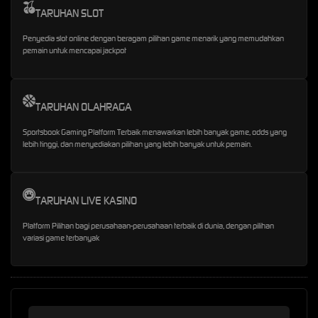
TARUHAN SLOT
Penyedia slot online dengan beragam pilihan game menarik yang memudahkan
pemain untuk mencapai jackpot
TARUHAN OLAHRAGA
Sportsbook Gaming Platform Terbaik menawarkan lebih banyak game, odds yang
lebih tinggi, dan menyediakan pilihan yang lebih banyak untuk pemain.
TARUHAN LIVE KASINO
Platform Pilihan bagi perusahaan-perusahaan terbaik di dunia, dengan pilihan
variasi game terbanyak