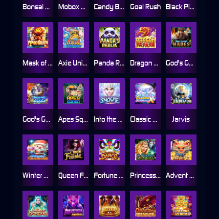
Bonsai of the Riches
Mobox Olympia
Candy Bomb
Goal Rush
Black Pink (B.P.) in Metaverse
Mask of Truth Jumboways
Axie Universe
Panda Realm
Dragon FAFAFA
God's Gambit : Hades
God's Gambit Zeus
Apes Squad
Into the Fay: Snowie
Classic Diamond X5
Jarvis
Winter Winnings
Queen Femida
Fortune Dance
Princess and the Evil Witch
Advent of the Dragon