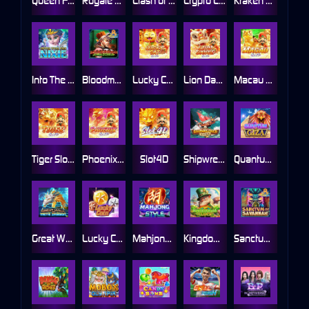
Queen Femida 2
Royale Ace
Clash of Olympus
Crypto Coin
Kraken Queen
Into The Fay: Nixie
Bloodmoon Amazonia
Lucky Cat Slot4D
Lion Dance Slot4D
Macau Slot4D
Tiger Slot4D
Phoenix Slot4D
Slot4D
Shipwrecked Riches
Quantum Of Giza
Great Wall of Meta Dragon
Lucky Coins
Mahjong Style
Kingdom of Luck
Sanctum Of Savanah