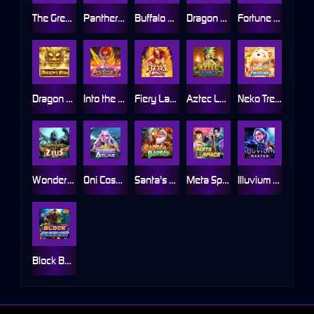
The Great Sorcery
Panthera Pardus
Buffalo Blaze
Dragon Treasure
Fortune Realm
Dragon Wish
Into the Fay: Ashley
Fiery Lady
Aztec Legacy
Neko Treasure
Wonders of Zeus
Oni Cosmic Atlas
Santa's Payday
Meta Space
Illuvium Master
Block Buster