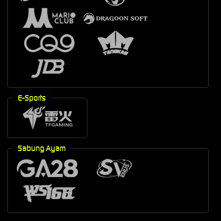
E-Sports
Sabung Ayam