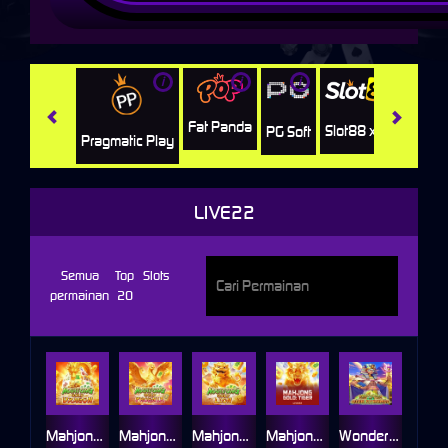
i
i
i
i
i
Facha
Fat Panda
Slot88 x PP
PG Soft
Pragmatic Play
LIVE22
Semua
Top
Slots
permainan
20
Mahjong Gold: Dragon
Mahjong Gold: Phoenix
Mahjong Gold: Lion
Mahjong Gold: Tiger
Wonders of Giza Pyramid