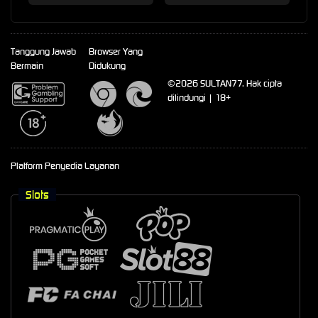
Tanggung Jawab
Browser Yang
Bermain
Didukung
©2026 SULTAN77. Hak cipta
dilindungi | 18+
Platform Penyedia Layanan
Slots