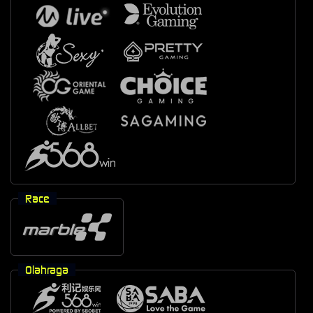
Race
Olahraga