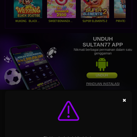
WUKONG - BLACK SCATTER
SWEET BONANZA 2500
SUPER ELEMENTS 2
PIRATE QUEST 1
UNDUH
SULTAN77 APP
Nikmati berbagai permainan dalam satu
genggaman
UNDUH
PANDUAN INSTALASI
×
SULTAN77 - Agen Game Online Terbaik
Website SULTAN77 merupakan situs hiburan daring terkemuka dan terpercaya di
Indonesia. Kami adalah penyedia layanan game online yang mencakup berbagai jenis
permainan. SULTAN77 hadir sebagai salah satu platform hiburan terkemuka di Indonesia
dengan dukungan customer service profesional yang siap membantu selama 24 jam
melalui livechat, SMS, atau telepon. Kami berkomitmen untuk memberikan pengalaman