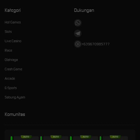
Kategori
Dukungan
Hot Games
Slots
Live Casino
+639670985777
Race
Olahraga
Crash Game
Arcade
E-Sports
Sabung Ayam
Komunitas