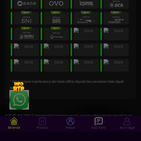
* Selama bank maintenance dan bank offline deposit dan penarikan tidak dapat
diproses
©2026 SULTAN77 menawarkan berbagai macam provider pilihan terbaik dan didukung
oleh Layanan Pelanggan profesional 24/7 yang siap melayani Anda.
Beranda
Promosi
Masuk
Hub. Kami
Akun Saya